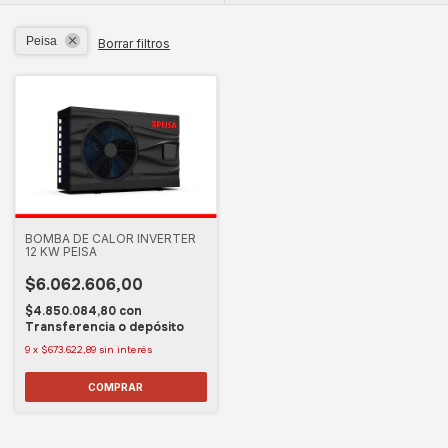
Peisa
Borrar filtros
BOMBA DE CALOR INVERTER
12 KW PEISA
$6.062.606,00
$4.850.084,80
con
Transferencia o depósito
9
x
$673.622,89
sin interés